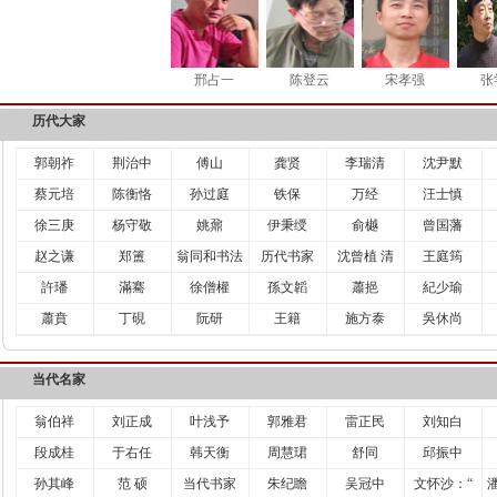
邢占一
陈登云
宋孝强
张
历代大家
郭朝祚
荆治中
傅山
龚贤
李瑞清
沈尹默
蔡元培
陈衡恪
孙过庭
铁保
万经
汪士慎
徐三庚
杨守敬
姚鼐
伊秉绶
俞樾
曾国藩
赵之谦
郑簠
翁同和书法
历代书家
沈曾植 清
王庭筠
許璠
滿騫
徐僧權
孫文韜
蕭挹
紀少瑜
蕭賁
丁硯
阮研
王籍
施方泰
吳休尚
当代名家
翁伯祥
刘正成
叶浅予
郭雅君
雷正民
刘知白
段成桂
于右任
韩天衡
周慧珺
舒同
邱振中
孙其峰
范 硕
当代书家
朱纪瞻
吴冠中
文怀沙：“