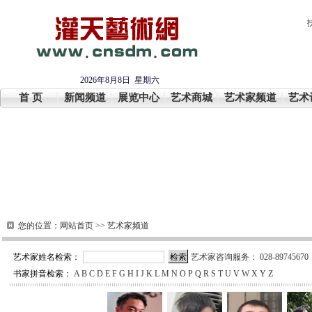
2026年8月8日 星期六
首 页
新闻频道
展览中心
艺术商城
艺术家频道
艺术
您的位置：
网站首页
>>
艺术家频道
艺术家姓名检索：
艺术家咨询服务： 028-89745670
书家拼音检索：
A
B
C
D
E
F
G
H
I
J
K
L
M
N
O
P
Q
R
S
T
U
V
W
X
Y
Z