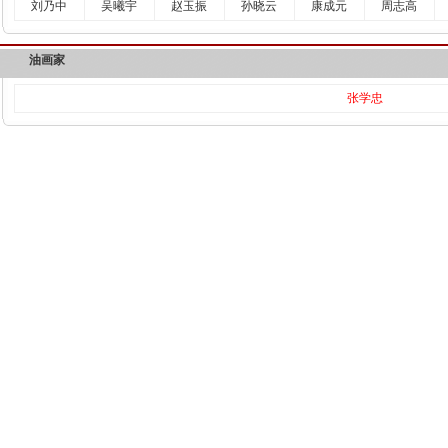
刘乃中
吴曦宇
赵玉振
孙晓云
康成元
周志高
油画家
张学忠