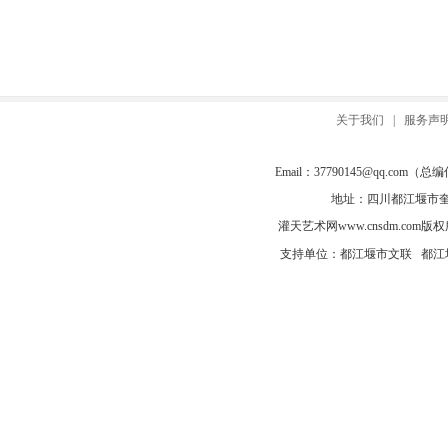
关于我们
|
服务声
Email：
37790145@qq.com
（总编信箱
地址：四川都江堰市奎光
灌天艺术网
www.cnsdm.com
版权所有
支持单位：都江堰市文联 都江