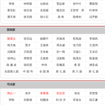
李铎
钟明善
台静农
贾起家
张中行
费新我
黄宾虹
徐生翁
吴昌硕
魏启后
王世镗 郑
叶恭绰
潘天寿
徐无闻
胡小石
游 寿
陆维钊
沈尹默
国画家
陈登云
张宗品
姚奠中
刘海涛
郭风娟
李雄风
韩天衡
贾才
王德恭
周永健
张乃田
方茂鸿
沈晓英
王凯霞
王冬龄
刘一闻
王猛仁
王冰石
张坤山
周慧珺
王德恭
沈延毅
钱茂生
陈嘉德
陈 濂 波
胡庆恩
申伟
邵佩英
黄 君
傅亚成
全国第八届
中 国 书
全 国 第
第 七 届
第 六 届
第 七 届
书法家
邢占一
张开
宋孝强
刘太宗
张沧
宋慧莹
李刚
刘新德
刘颜涛
刘 洪 洋
宋道永
徐正濂