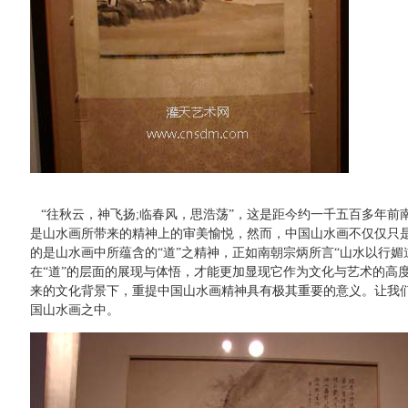
“往秋云，神飞扬;临春风，思浩荡”，这是距今约一千五百多年前
是山水画所带来的精神上的审美愉悦，然而，中国山水画不仅仅只
的是山水画中所蕴含的“道”之精神，正如南朝宗炳所言“山水以行媚
在“道”的层面的展现与体悟，才能更加显现它作为文化与艺术的高
来的文化背景下，重提中国山水画精神具有极其重要的意义。让我们以
国山水画之中。