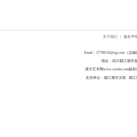
关于我们
|
服务声
Email：
37790145@qq.com
（总编信箱
地址：四川都江堰市奎光
灌天艺术网
www.cnsdm.com
版权所有
支持单位：都江堰市文联 都江