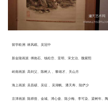
留学欧洲: 林风眠、吴冠中
新金陵画派: 傅抱石、钱松嵒、亚明、宋文治、魏紫熙
岭南画派: 高剑父、陈树人 、黎雄才、关山月
海上画派: 吴昌硕、吴征 、吴湖帆、潘天寿、陆俨少
京津画派: 陈师曾、金城、溥心畬、陈少梅、李可染、梁树年、